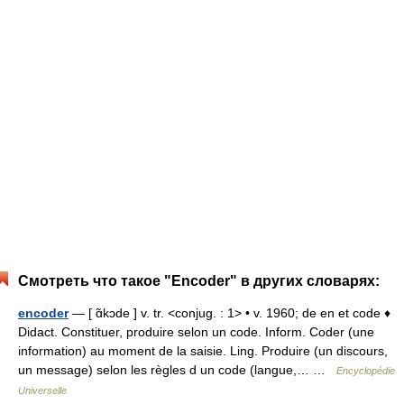
Смотреть что такое "Encoder" в других словарях:
encoder
— [ ɑ̃kɔde ] v. tr. <conjug. : 1> • v. 1960; de en et code ♦
Didact. Constituer, produire selon un code. Inform. Coder (une
information) au moment de la saisie. Ling. Produire (un discours,
un message) selon les règles d un code (langue,… …
Encyclopédie
Universelle