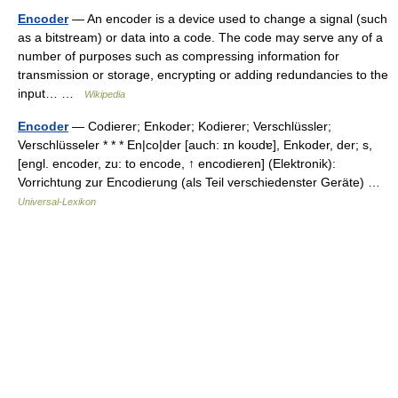
Encoder
— An encoder is a device used to change a signal (such
as a bitstream) or data into a code. The code may serve any of a
number of purposes such as compressing information for
transmission or storage, encrypting or adding redundancies to the
input… …
Wikipedia
Encoder
— Codierer; Enkoder; Kodierer; Verschlüssler;
Verschlüsseler * * * En|co|der [auch: ɪn koʊdɐ], Enkoder, der; s,
[engl. encoder, zu: to encode, ↑ encodieren] (Elektronik):
Vorrichtung zur Encodierung (als Teil verschiedenster Geräte) …
Universal-Lexikon