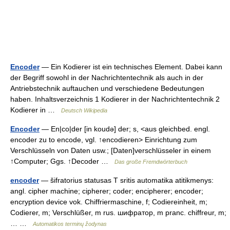
Encoder
— Ein Kodierer ist ein technisches Element. Dabei kann
der Begriff sowohl in der Nachrichtentechnik als auch in der
Antriebstechnik auftauchen und verschiedene Bedeutungen
haben. Inhaltsverzeichnis 1 Kodierer in der Nachrichtentechnik 2
Kodierer in …
Deutsch Wikipedia
Encoder
— En|co|der [in koudə] der; s, <aus gleichbed. engl.
encoder zu to encode, vgl. ↑encodieren> Einrichtung zum
Verschlüsseln von Daten usw.; [Daten]verschlüsseler in einem
↑Computer; Ggs. ↑Decoder …
Das große Fremdwörterbuch
encoder
— šifratorius statusas T sritis automatika atitikmenys:
angl. cipher machine; cipherer; coder; encipherer; encoder;
encryption device vok. Chiffriermaschine, f; Codiereinheit, m;
Codierer, m; Verschlüßer, m rus. шифратор, m pranc. chiffreur, m;
… …
Automatikos terminų žodynas