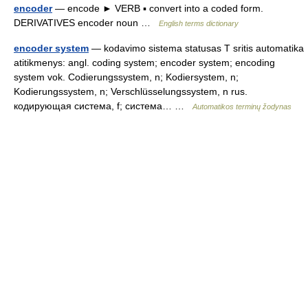
encoder
— encode ► VERB ▪ convert into a coded form.
DERIVATIVES encoder noun …
English terms dictionary
encoder system
— kodavimo sistema statusas T sritis automatika
atitikmenys: angl. coding system; encoder system; encoding
system vok. Codierungssystem, n; Kodiersystem, n;
Kodierungssystem, n; Verschlüsselungssystem, n rus.
кодирующая система, f; система… …
Automatikos terminų žodynas