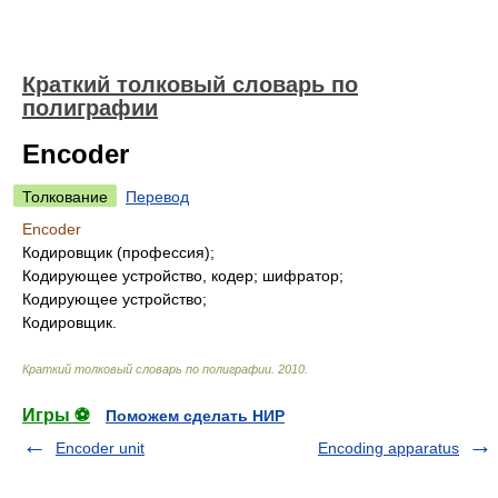
Краткий толковый словарь по
полиграфии
Encoder
Толкование
Перевод
Encoder
Кодировщик (профессия);
Кодирующее устройство, кодер; шифратор;
Кодирующее устройство;
Кодировщик.
Краткий толковый словарь по полиграфии
.
2010
.
Игры ⚽
Поможем сделать НИР
Encoder unit
Encoding apparatus