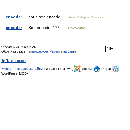
encoder
— noun see encode …
New Collegiate Dictionary
encoder
— See encode. * * * …
Universalium
© Академик, 2000-2026
18+
Обратная связь:
Техподдержка
,
Реклама на сайте
👣 Путешествия
Экспорт словарей на сайты
, сделанные на PHP,
Joomla,
Drupal,
WordPress, MODx.