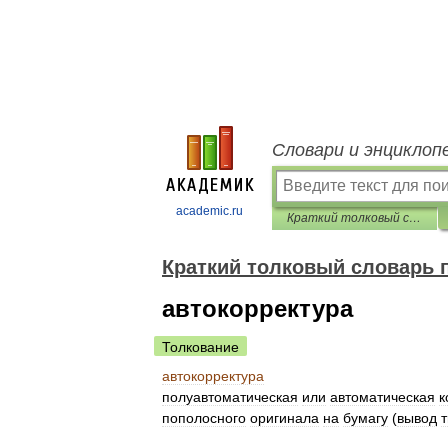
Словари и энциклоп
academic.ru
Краткий толковый словарь по полиграфии
Краткий толковый словарь 
автокорректура
Толкование
автокорректура
полуавтоматическая
или
автоматическая
к
пополосного
оригинала
на
бумагу
(
вывод