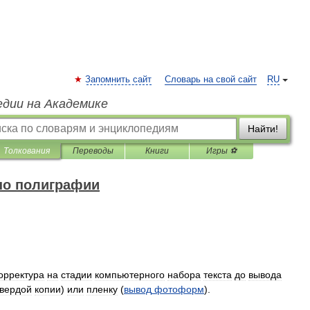
Запомнить сайт
Словарь на свой сайт
RU
едии на Академике
Найти!
Толкования
Переводы
Книги
Игры ⚽
по полиграфии
орректура
на
стадии
компьютерного
набора
текста
до
вывода
твердой
копии
)
или
пленку
(
вывод
фотоформ
).