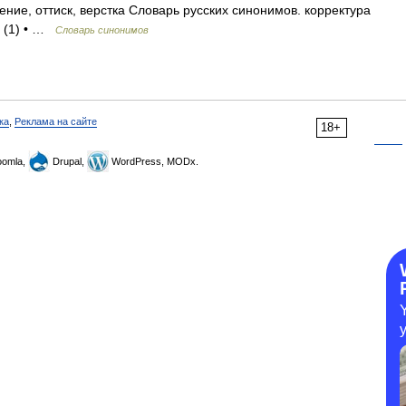
ние, оттиск, верстка Словарь русских синонимов. корректура
а (1) • …
Словарь синонимов
ка
,
Реклама на сайте
18+
omla,
Drupal,
WordPress, MODx.