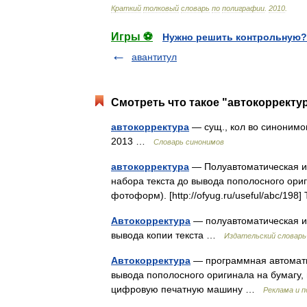
Краткий
толковый
словарь
по
полиграфии
.
2010
.
Игры ⚽
Нужно решить контрольную?
авантитул
Смотреть что такое "автокорректур
автокорректура
— сущ., кол во синонимов
2013 …
Словарь синонимов
автокорректура
— Полуавтоматическая ил
набора текста до вывода пополосного ориг
фотоформ). [http://ofyug.ru/useful/abc/1
Автокорректура
— полуавтоматическая и
вывода копии текста …
Издательский словарь
Автокорректура
— программная автоматич
вывода пополосного оригинала на бумагу, 
цифровую печатную машину …
Реклама и 