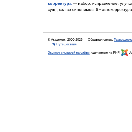
корректура
— набор, исправление, улучше
сущ., кол во синонимов: 6 • автокорректур
© Академик, 2000-2026
Обратная связь:
Техподдерж
👣 Путешествия
Экспорт словарей на сайты
, сделанные на PHP,
Jo