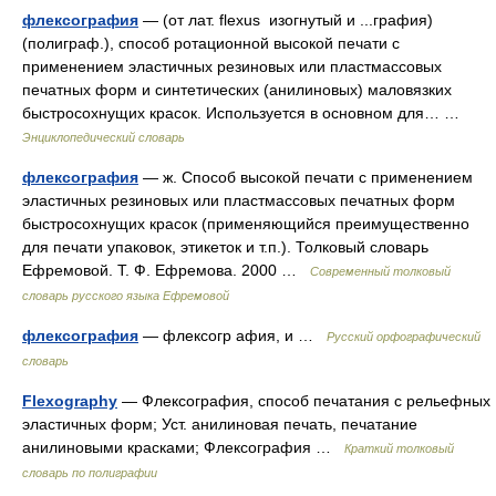
флексография
— (от лат. flexus изогнутый и ...графия)
(полиграф.), способ ротационной высокой печати с
применением эластичных резиновых или пластмассовых
печатных форм и синтетических (анилиновых) маловязких
быстросохнущих красок. Используется в основном для… …
Энциклопедический словарь
флексография
— ж. Способ высокой печати с применением
эластичных резиновых или пластмассовых печатных форм
быстросохнущих красок (применяющийся преимущественно
для печати упаковок, этикеток и т.п.). Толковый словарь
Ефремовой. Т. Ф. Ефремова. 2000 …
Современный толковый
словарь русского языка Ефремовой
флексография
— флексогр афия, и …
Русский орфографический
словарь
Flexography
— Флексография, способ печатания с рельефных
эластичных форм; Уст. анилиновая печать, печатание
анилиновыми красками; Флексография …
Краткий толковый
словарь по полиграфии