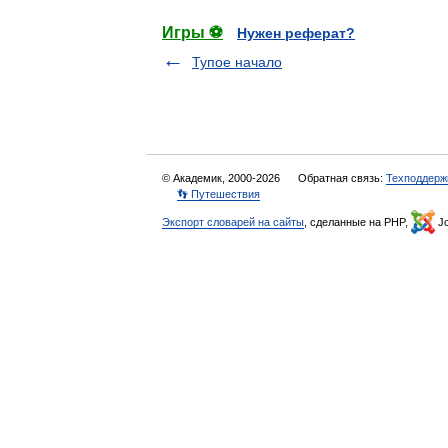
Игры ⚽
Нужен реферат?
Тупое начало
© Академик, 2000-2026
Обратная связь:
Техподдерж
👣 Путешествия
Экспорт словарей на сайты
, сделанные на PHP,
Jo