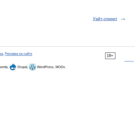
Уайт-спирит
ка
,
Реклама на сайте
18+
omla,
Drupal,
WordPress, MODx.