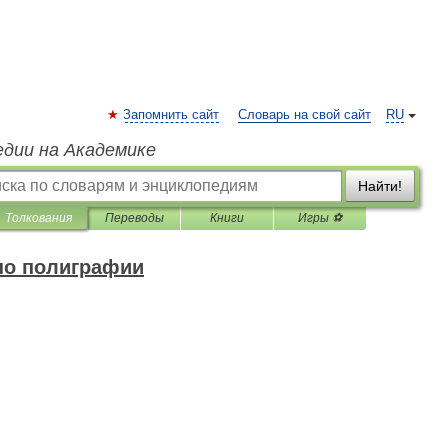
Запомнить сайт
Словарь на свой сайт
RU
едии на Академике
Найти!
Толкования
Переводы
Книги
Игры ⚽
по полиграфии