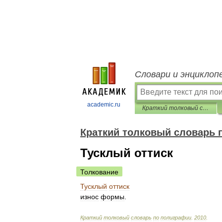
Словари и энциклоп
academic.ru
Краткий толковый словарь по полиграфии
Краткий толковый словарь 
Тусклый оттиск
Толкование
Тусклый
оттиск
износ
формы
.
Краткий
толковый
словарь
по
полиграфии
.
2010
.