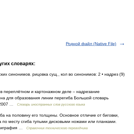
Родной файл (Native File)
угих словарях:
их синонимов. рицовка сущ., кол во синонимов: 2 • надрез (9)
– в переплётном и картонажном деле – надрезание
она для образования линии перегиба Большой словарь
, 2007 …
Словарь иностранных слов русского языка
ба на половину его толщины. Основное отличие от биговки,
а по месту сгиба тупыми дисковыми ножами или планками.
 полиграфия …
Справочник технического переводчика