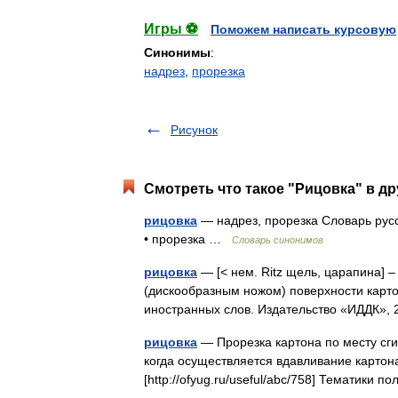
Игры ⚽
Поможем написать курсовую
Синонимы
:
надрез
,
прорезка
Рисунок
Смотреть что такое "Рицовка" в др
рицовка
— надрез, прорезка Словарь русск
• прорезка …
Словарь синонимов
рицовка
— [< нем. Ritz щель, царапина] 
(дискообразным ножом) поверхности карт
иностранных слов. Издательство «ИДДК»
рицовка
— Прорезка картона по месту сги
когда осуществляется вдавливание картон
[http://ofyug.ru/useful/abc/758] Тематики