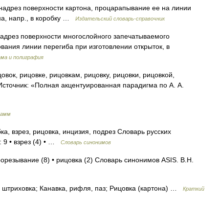
 надрез поверхности картона, процарапывание ее на линии
на, напр., в коробку …
Издательский словарь-справочник
 надрез поверхности многослойного запечатываемого
вания линии перегиба при изготовлении открыток, в
ама и полиграфия
овок, рицовке, рицовкам, рицовку, рицовки, рицовкой,
Источник: «Полная акцентуированная парадигма по А. А.
рамм
ка, взрез, рицовка, инцизия, подрез Словарь русских
 9 • взрез (4) • …
Словарь синонимов
рорезывание (8) • рицовка (2) Словарь синонимов ASIS. В.Н.
штриховка; Канавка, рифля, паз; Рицовка (картона) …
Краткий