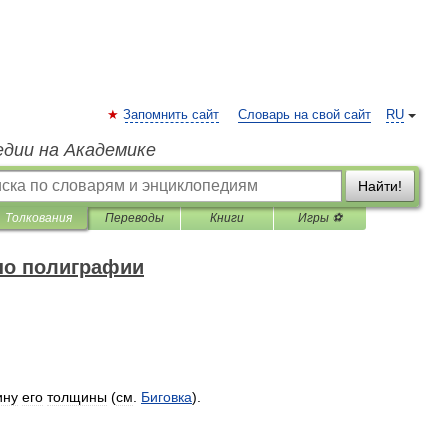
Запомнить сайт
Словарь на свой сайт
RU
едии на Академике
Найти!
Толкования
Переводы
Книги
Игры ⚽
по полиграфии
ину
его
толщины
(
см
.
Биговка
).