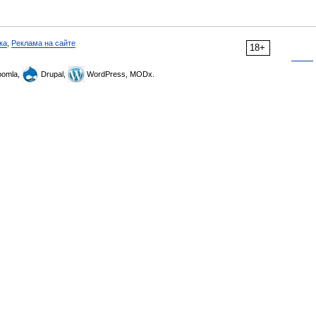
ка
,
Реклама на сайте
18+
omla,
Drupal,
WordPress, MODx.