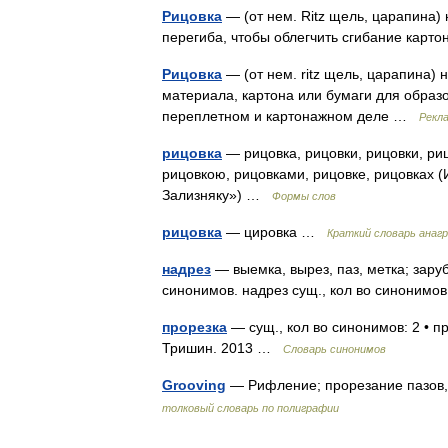
Рицовка
— (от нем. Ritz щель, царапина)
перегиба, чтобы облегчить сгибание карто
Рицовка
— (от нем. ritz щель, царапина)
материала, картона или бумаги для образо
переплетном и картонажном деле …
Рекл
рицовка
— рицовка, рицовки, рицовки, риц
рицовкою, рицовками, рицовке, рицовках (
Зализняку») …
Формы слов
рицовка
— цировка …
Краткий словарь анаг
надрез
— выемка, вырез, паз, метка; заруб
синонимов. надрез сущ., кол во синонимов:
прорезка
— сущ., кол во синонимов: 2 • п
Тришин. 2013 …
Словарь синонимов
Grooving
— Рифление; прорезание пазов, 
толковый словарь по полиграфии