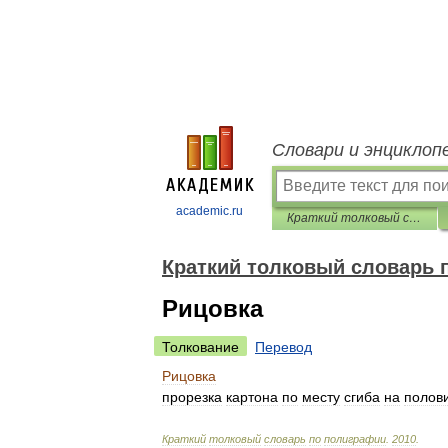
Словари и энциклоп
academic.ru
Краткий толковый словарь по полиграфии
Краткий толковый словарь 
Рицовка
Толкование
Перевод
Рицовка
прорезка
картона
по
месту
сгиба
на
полов
Краткий
толковый
словарь
по
полиграфии
.
2010
.