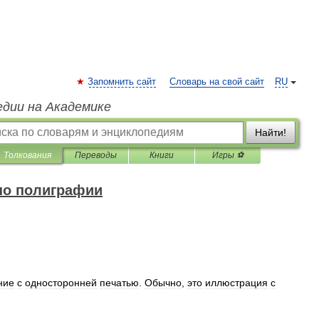
Запомнить сайт
Словарь на свой сайт
RU
едии на Академике
Найти!
Толкования
Переводы
Книги
Игры ⚽
по полиграфии
ние
с
односторонней
печатью
.
Обычно
,
это
иллюстрация
с