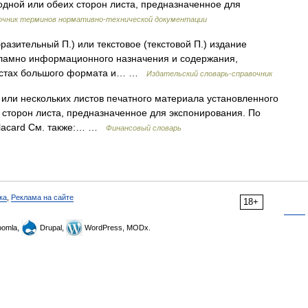
одной или обеих сторон листа, предназначенное для
очник терминов нормативно-технической документации
азительный П.) или текстовое (текстовой П.) издание
екламно информационного назначения и содержания,
листах большого формата и… …
Издательский словарь-справочник
 или нескольких листов печатного материала установленного
 сторон листа, предназначенное для экспонирования. По
Placard См. также:… …
Финансовый словарь
ка
,
Реклама на сайте
18+
omla,
Drupal,
WordPress, MODx.