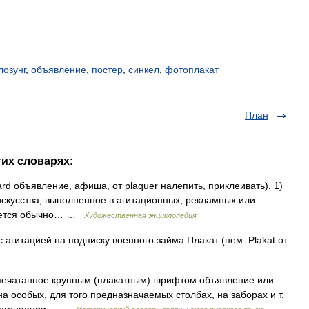
лозунг
,
объявление
,
постер
,
синкел
,
фотоплакат
План
гих словарях:
 объявление, афиша, от plaquer налепить, приклеивать), 1)
искусства, выполненное в агитационных, рекламных или
ляется обычно… …
Художественная энциклопедия
агитацией на подписку военного займа Плакат (нем. Plakat от
 Отпечатанное крупным (плакатным) шрифтом объявление или
 особых, для того предназначаемых столбах, на заборах и т.