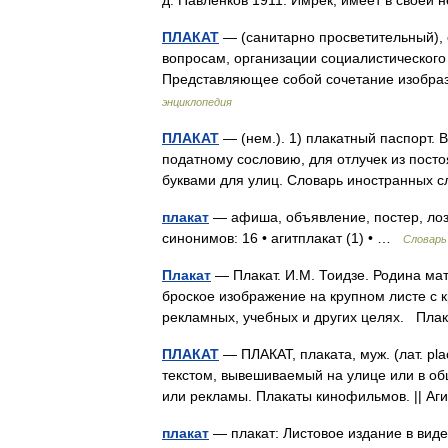
д. Павленков 1911. Имрек, имеет в свое
ПЛАКАТ
— (санитарно просветительный), 
вопросам, организации социалистического
Представляющее собой сочетание изобр
энциклопедия
ПЛАКАТ
— (нем.). 1) плакатный паспорт. 
податному сословию, для отлучек из посто
буквами для улиц. Словарь иностранных 
плакат
— афиша, объявление, постер, лозу
синонимов: 16 • агитплакат (1) • …
Словарь
Плакат
— Плакат. И.М. Тоидзе. Родина мать
броское изображение на крупном листе с 
рекламных, учебных и других целях. Пл
ПЛАКАТ
— ПЛАКАТ, плаката, муж. (лат. pl
текстом, вывешиваемый на улице или в о
или рекламы. Плакаты кинофильмов. || 
плакат
— плакат: Листовое издание в виде