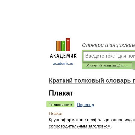
Словари и энциклоп
academic.ru
Краткий толковый словарь по полиграфии
Краткий толковый словарь 
Плакат
Толкование
Перевод
Плакат
Крупноформатное
несфальцованное
изда
сопроводительным
заголовком
.