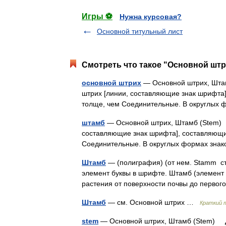
Игры ⚽
Нужна курсовая?
Основной титульный лист
Смотреть что такое "Основной штр
основной штрих
— Основной штрих, Шта
штрих [линии, составляющие знак шрифта]
толще, чем Соединительные. В округлых
штамб
— Основной штрих, Штамб (Stem)
составляющие знак шрифта], составляющий
Соединительные. В округлых формах зн
Штамб
— (полиграфия) (от нем. Stamm с
элемент буквы в шрифте. Штамб (элемент 
растения от поверхности почвы до перв
Штамб
— см. Основной штрих …
Краткий 
stem
— Основной штрих, Штамб (Stem) Д