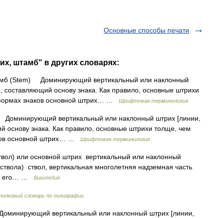
Основные способы печати
их, штамб" в других словарях:
мб (Stem) Доминирующий вертикальный или наклонный
, составляющий основу знака. Как правило, основные штрихи
 формах знаков основной штрих… …
Шрифтовая терминология
 Доминирующий вертикальный или наклонный штрих [линии,
 основу знака. Как правило, основные штрихи толще, чем
аков основной штрих… …
Шрифтовая терминология
твол) или основной штрих вертикальный или наклонный
ствола) ствол, вертикальная многолетняя надземная часть
ого его… …
Википедия
толковый словарь по полиграфии
оминирующий вертикальный или наклонный штрих [линии,