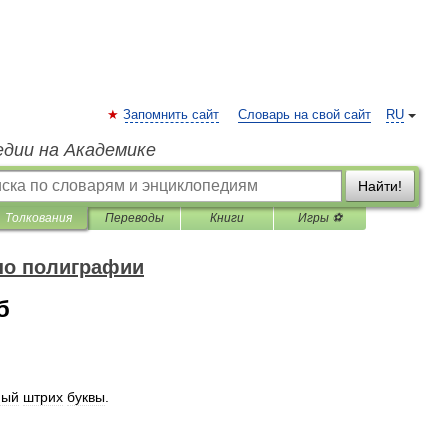
Запомнить сайт
Словарь на свой сайт
RU
едии на Академике
Найти!
Толкования
Переводы
Книги
Игры ⚽
по полиграфии
б
ный
штрих
буквы
.