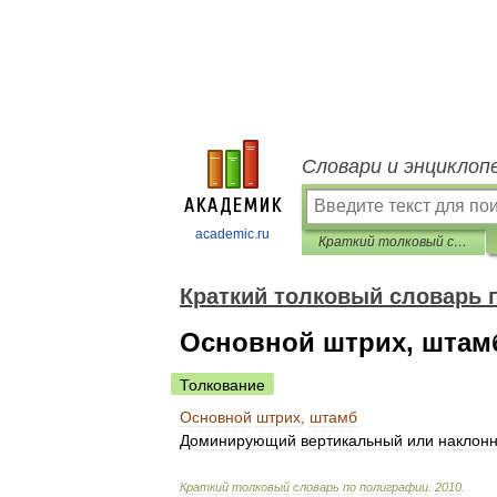
Словари и энциклоп
academic.ru
Краткий толковый словарь по полиграфии
Краткий толковый словарь 
Основной штрих, штам
Толкование
Основной
штрих
,
штамб
Доминирующий
вертикальный
или
наклон
Краткий
толковый
словарь
по
полиграфии
.
2010
.