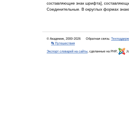
составляющие знак шрифта], составляющий
Соединительные. В округлых формах зн
© Академик, 2000-2026
Обратная связь:
Техподдерж
👣 Путешествия
Экспорт словарей на сайты
, сделанные на PHP,
Jo