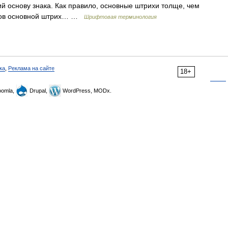
 основу знака. Как правило, основные штрихи толще, чем
аков основной штрих… …
Шрифтовая терминология
ка
,
Реклама на сайте
18+
omla,
Drupal,
WordPress, MODx.