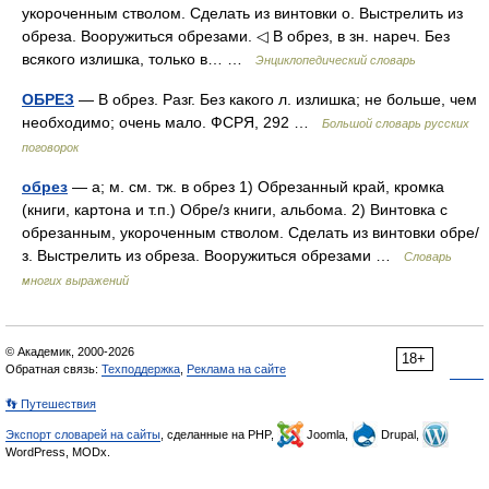
укороченным стволом. Сделать из винтовки о. Выстрелить из
обреза. Вооружиться обрезами. ◁ В обрез, в зн. нареч. Без
всякого излишка, только в… …
Энциклопедический словарь
ОБРЕЗ
— В обрез. Разг. Без какого л. излишка; не больше, чем
необходимо; очень мало. ФСРЯ, 292 …
Большой словарь русских
поговорок
обрез
— а; м. см. тж. в обрез 1) Обрезанный край, кромка
(книги, картона и т.п.) Обре/з книги, альбома. 2) Винтовка с
обрезанным, укороченным стволом. Сделать из винтовки обре/
з. Выстрелить из обреза. Вооружиться обрезами …
Словарь
многих выражений
© Академик, 2000-2026
18+
Обратная связь:
Техподдержка
,
Реклама на сайте
👣 Путешествия
Экспорт словарей на сайты
, сделанные на PHP,
Joomla,
Drupal,
WordPress, MODx.