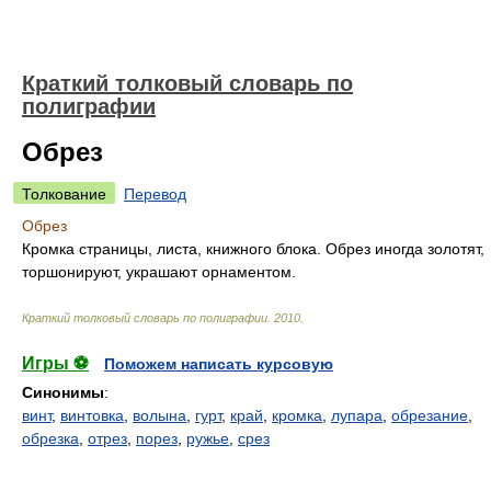
Краткий толковый словарь по
полиграфии
Обрез
Толкование
Перевод
Обрез
Кромка страницы, листа, книжного блока. Обрез иногда золотят,
торшонируют, украшают орнаментом.
Краткий толковый словарь по полиграфии
.
2010
.
Игры ⚽
Поможем написать курсовую
Синонимы
:
винт
,
винтовка
,
волына
,
гурт
,
край
,
кромка
,
лупара
,
обрезание
,
обрезка
,
отрез
,
порез
,
ружье
,
срез