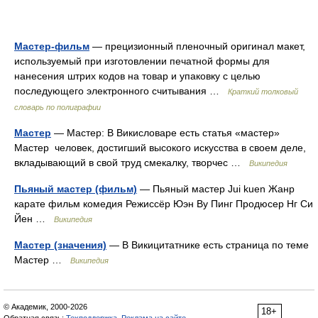
Мастер-фильм
— прецизионный пленочный оригинал макет,
используемый при изготовлении печатной формы для
нанесения штрих кодов на товар и упаковку с целью
последующего электронного считывания …
Краткий толковый
словарь по полиграфии
Мастер
— Мастер: В Викисловаре есть статья «мастер»
Мастер человек, достигший высокого искусства в своем деле,
вкладывающий в свой труд смекалку, творчес …
Википедия
Пьяный мастер (фильм)
— Пьяный мастер Jui kuen Жанр
карате фильм комедия Режиссёр Юэн Ву Пинг Продюсер Нг Си
Йен …
Википедия
Мастер (значения)
— В Викицитатнике есть страница по теме
Мастер …
Википедия
© Академик, 2000-2026
18+