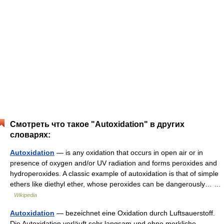
Смотреть что такое "Autoxidation" в других
словарях:
Autoxidation
— is any oxidation that occurs in open air or in
presence of oxygen and/or UV radiation and forms peroxides and
hydroperoxides. A classic example of autoxidation is that of simple
ethers like diethyl ether, whose peroxides can be dangerously… …
Wikipedia
Autoxidation
— bezeichnet eine Oxidation durch Luftsauerstoff.
Die Autoxidation verläuft sehr langsam und ohne merkliche