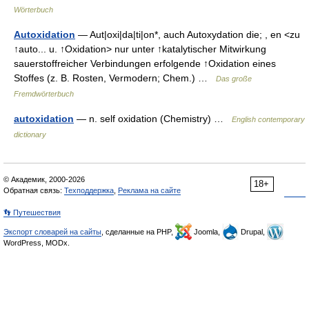
Wörterbuch
Autoxidation
— Aut|oxi|da|ti|on*, auch Autoxydation die; , en <zu
↑auto... u. ↑Oxidation> nur unter ↑katalytischer Mitwirkung
sauerstoffreicher Verbindungen erfolgende ↑Oxidation eines
Stoffes (z. B. Rosten, Vermodern; Chem.) …
Das große
Fremdwörterbuch
autoxidation
— n. self oxidation (Chemistry) …
English contemporary
dictionary
© Академик, 2000-2026
18+
Обратная связь:
Техподдержка
,
Реклама на сайте
👣 Путешествия
Экспорт словарей на сайты
, сделанные на PHP,
Joomla,
Drupal,
WordPress, MODx.