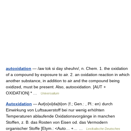
autoxidation
— /aw tok si day sheuhn/, n. Chem. 1. the oxidation
of a compound by exposure to air. 2. an oxidation reaction in which
another substance, in addition to air and the compound being
oxidized, must be present. Also, autooxidation. [AUT +
OXIDATION] * …
Universalium
Autoxidation
— Aut|o|xi|da|ti|on 〈f.; Gen.: , Pl.: en〉 durch
Einwirkung von Luftsauerstoff bei nur wenig erhöhten
Temperaturen ablaufende Oxidationsvorgänge in manchen
Stoffen, z. B. das Rosten von Eisen od. das Vermodern
organischer Stoffe [Etym.: <Auto… +… …
Lexikalische Deutsches