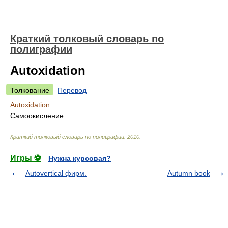
Краткий толковый словарь по
полиграфии
Autoxidation
Толкование
Перевод
Autoxidation
Самоокисление.
Краткий толковый словарь по полиграфии
.
2010
.
Игры ⚽
Нужна курсовая?
Autovertical фирм.
Autumn book