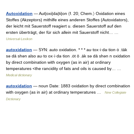
Autoxidation
— Aut|oxi|da|ti|on 〈f. 20; Chem.〉 Oxidation eines
Stoffes (Akzeptors) mithilfe eines anderen Stoffes (Autoxidators),
der leicht mit Sauerstoff reagiert u. diesen Sauerstoff auf den
ersten überträgt, der für sich allein mit Sauerstoff nicht… …
Universal-Lexikon
autoxidation
— SYN: auto oxidation. * * * au·tox·i·da·tion ȯ .täk
sə dā shən also au·to ox·i·da·tion .ȯt ō .äk sə dā shən n oxidation
by direct combination with oxygen (as in air) at ordinary
temperatures <the rancidity of fats and oils is caused by… …
Medical dictionary
autoxidation
— noun Date: 1883 oxidation by direct combination
with oxygen (as in air) at ordinary temperatures …
New Collegiate
Dictionary