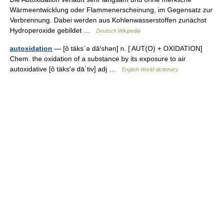
Wärmeentwicklung oder Flammenerscheinung, im Gegensatz zur
Verbrennung. Dabei werden aus Kohlenwasserstoffen zunächst
Hydroperoxide gebildet …
Deutsch Wikipedia
autoxidation
— [ô täks΄ə dā′shən] n. [ AUT(O) + OXIDATION]
Chem. the oxidation of a substance by its exposure to air
autoxidative [ô täks′ə dā΄tiv] adj …
English World dictionary