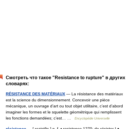
Смотреть что такое "Resistance to rupture" в других
словарях:
RÉSISTANCE DES MATÉRIAUX
— La résistance des matériaux
est la science du dimensionnement. Concevoir une pièce
mécanique, un ouvrage d’art ou tout objet utilitaire, c’est d’abord
imaginer les formes et le squelette géométrique qui remplissent
les fonctions demandées; c’est… …
Encyclopédie Universelle
résistance
— [ rezistɑ̃s ] n. f. • resistence 1270; de résister I ♦