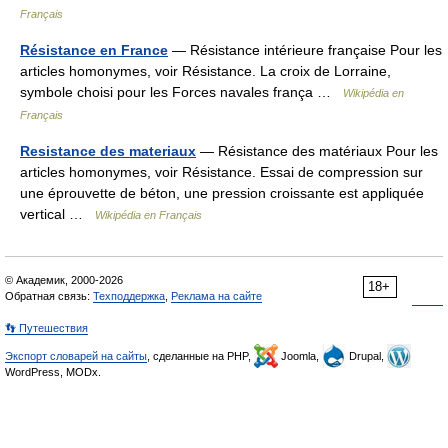
Français
Résistance en France
— Résistance intérieure française Pour les
articles homonymes, voir Résistance. La croix de Lorraine,
symbole choisi pour les Forces navales frança …
Wikipédia en
Français
Resistance des materiaux
— Résistance des matériaux Pour les
articles homonymes, voir Résistance. Essai de compression sur
une éprouvette de béton, une pression croissante est appliquée
vertical …
Wikipédia en Français
© Академик, 2000-2026
18+
Обратная связь:
Техподдержка
,
Реклама на сайте
👣 Путешествия
Экспорт словарей на сайты
, сделанные на PHP,
Joomla,
Drupal,
WordPress, MODx.