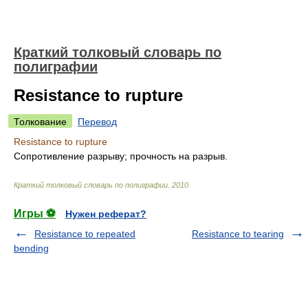
Краткий толковый словарь по
полиграфии
Resistance to rupture
Толкование
Перевод
Resistance to rupture
Сопротивление разрыву; прочность на разрыв.
Краткий толковый словарь по полиграфии
.
2010
.
Игры ⚽
Нужен реферат?
Resistance to repeated
Resistance to tearing
bending