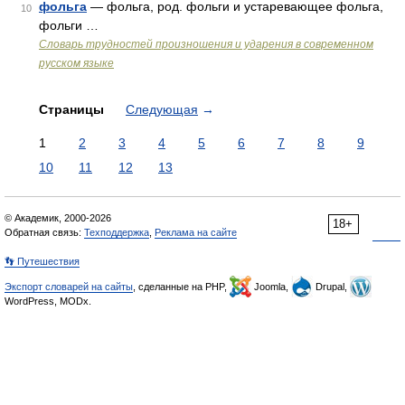
фольга
— фольга, род. фольги и устаревающее фольга,
10
фольги …
Словарь трудностей произношения и ударения в современном
русском языке
Страницы
Следующая
→
1
2
3
4
5
6
7
8
9
10
11
12
13
© Академик, 2000-2026
18+
Обратная связь:
Техподдержка
,
Реклама на сайте
👣 Путешествия
Экспорт словарей на сайты
, сделанные на PHP,
Joomla,
Drupal,
WordPress, MODx.