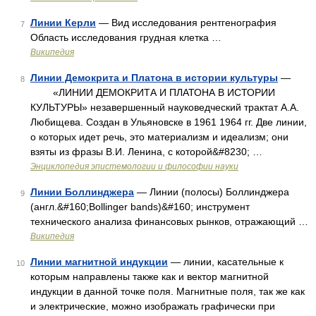
Линии Керли
— Вид исследования рентгенография
7
Область исследования грудная клетка …
Википедия
Линии Демокрита и Платона в истории культуры
—
8
«ЛИНИИ ДЕМОКРИТА И ПЛАТОНА В ИСТОРИИ
КУЛЬТУРЫ» незавершенный науковедческий трактат А.А.
Любищева. Создан в Ульяновске в 1961 1964 гг. Две линии,
о которых идет речь, это материализм и идеализм; они
взяты из фразы В.И. Ленина, с которой&#8230; …
Энциклопедия эпистемологии и философии науки
Линии Боллинджера
— Линии (полосы) Боллинджера
9
(англ.&#160;Bollinger bands)&#160; инструмент
технического анализа финансовых рынков, отражающий …
Википедия
Линии магнитной индукции
— линии, касательные к
10
которым направлены также как и вектор магнитной
индукции в данной точке поля. Магнитные поля, так же как
и электрические, можно изображать графически при