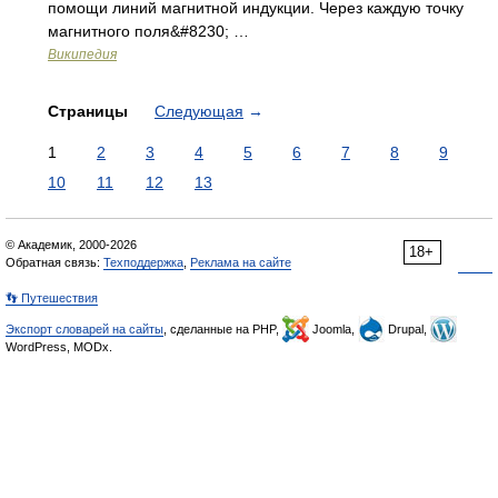
помощи линий магнитной индукции. Через каждую точку
магнитного поля&#8230; …
Википедия
Страницы
Следующая
→
1
2
3
4
5
6
7
8
9
10
11
12
13
© Академик, 2000-2026
18+
Обратная связь:
Техподдержка
,
Реклама на сайте
👣 Путешествия
Экспорт словарей на сайты
, сделанные на PHP,
Joomla,
Drupal,
WordPress, MODx.