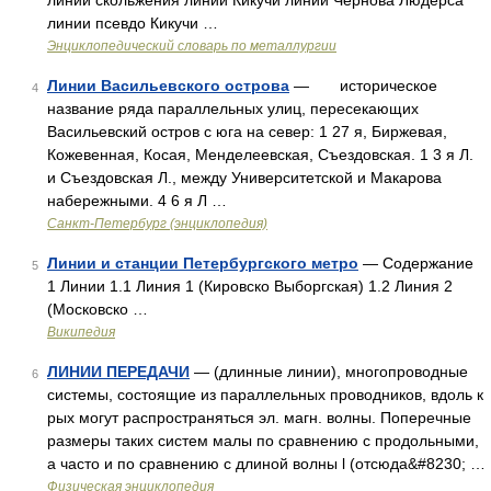
линии скольжения линии Кикучи линии Чернова Людерса
линии псевдо Кикучи …
Энциклопедический словарь по металлургии
Линии Васильевского острова
— историческое
4
название ряда параллельных улиц, пересекающих
Васильевский остров с юга на север: 1 27 я, Биржевая,
Кожевенная, Косая, Менделеевская, Съездовская. 1 3 я Л.
и Съездовская Л., между Университетской и Макарова
набережными. 4 6 я Л …
Санкт-Петербург (энциклопедия)
Линии и станции Петербургского метро
— Содержание
5
1 Линии 1.1 Линия 1 (Кировско Выборгская) 1.2 Линия 2
(Московско …
Википедия
ЛИНИИ ПЕРЕДАЧИ
— (длинные линии), многопроводные
6
системы, состоящие из параллельных проводников, вдоль к
рых могут распространяться эл. магн. волны. Поперечные
размеры таких систем малы по сравнению с продольными,
а часто и по сравнению с длиной волны l (отсюда&#8230; …
Физическая энциклопедия