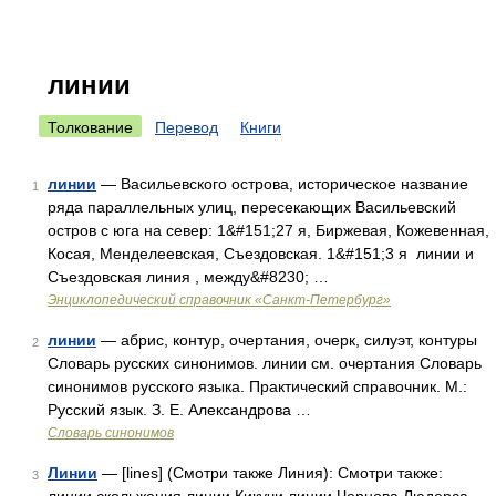
линии
Толкование
Перевод
Книги
линии
— Васильевского острова, историческое название
1
ряда параллельных улиц, пересекающих Васильевский
остров с юга на север: 1&#151;27 я, Биржевая, Кожевенная,
Косая, Менделеевская, Съездовская. 1&#151;3 я линии и
Съездовская линия , между&#8230; …
Энциклопедический справочник «Санкт-Петербург»
линии
— абрис, контур, очертания, очерк, силуэт, контуры
2
Словарь русских синонимов. линии см. очертания Словарь
синонимов русского языка. Практический справочник. М.:
Русский язык. З. Е. Александрова …
Словарь синонимов
Линии
— [lines] (Смотри также Линия): Смотри также:
3