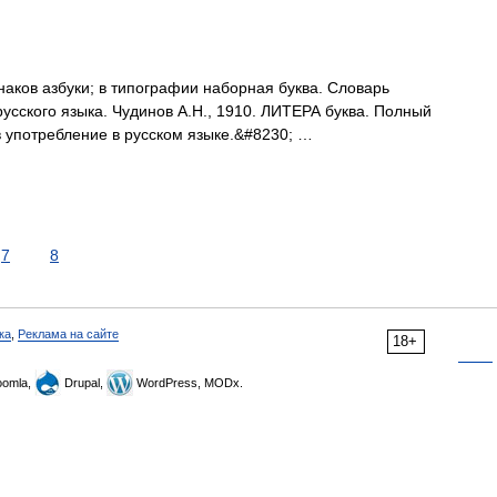
з знаков азбуки; в типографии наборная буква. Словарь
усского языка. Чудинов А.Н., 1910. ЛИТЕРА буква. Полный
 употребление в русском языке.&#8230; …
7
8
ка
,
Реклама на сайте
18+
omla,
Drupal,
WordPress, MODx.