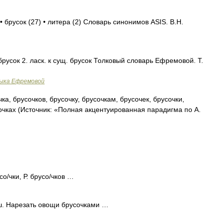
• брусок (27) • литера (2) Словарь синонимов ASIS. В.Н.
 брусок 2. ласк. к сущ. брусок Толковый словарь Ефремовой. Т.
зыка Ефремовой
ка, брусочков, брусочку, брусочкам, брусочек, брусочки,
очках (Источник: «Полная акцентуированная парадигма по А.
со/чки, Р. брусо/чков …
ьш. Нарезать овощи брусочками …