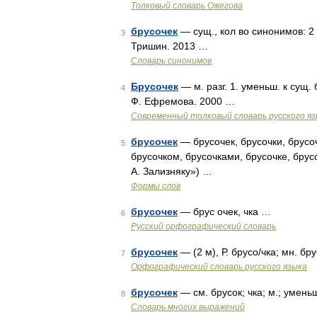
Толковый словарь Ожегова
брусочек
— сущ., кол во синонимов: 2 
3
Тришин. 2013 …
Словарь синонимов
Брусочек
— м. разг. 1. уменьш. к сущ.
4
Ф. Ефремова. 2000 …
Современный толковый словарь русского я
брусочек
— брусочек, брусочки, брусоч
5
брусочком, брусочками, брусочке, брус
А. Зализняку») …
Формы слов
брусочек
— брус очек, чка …
6
Русский орфографический словарь
брусочек
— (2 м), Р. брусо/чка; мн. бру
7
Орфографический словарь русского языка
брусочек
— см. брусок; чка; м.; умен
8
Словарь многих выражений