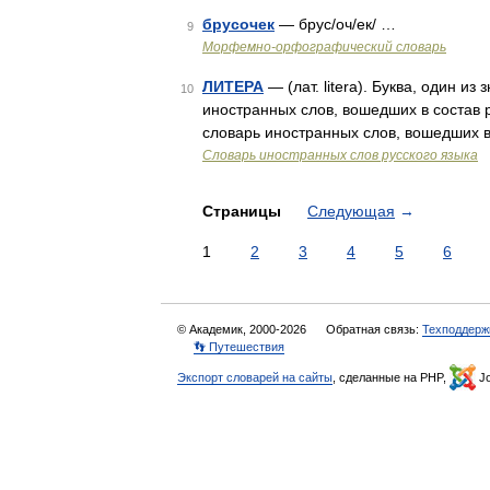
брусочек
— брус/оч/ек/ …
9
Морфемно-орфографический словарь
ЛИТЕРА
— (лат. litera). Буква, один и
10
иностранных слов, вошедших в состав р
словарь иностранных слов, вошедших в
Словарь иностранных слов русского языка
Страницы
Следующая
→
1
2
3
4
5
6
© Академик, 2000-2026
Обратная связь:
Техподдерж
👣 Путешествия
Экспорт словарей на сайты
, сделанные на PHP,
Jo