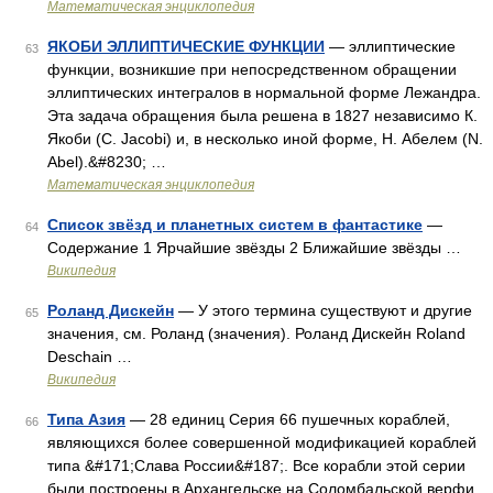
Математическая энциклопедия
ЯКОБИ ЭЛЛИПТИЧЕСКИЕ ФУНКЦИИ
— эллиптические
63
функции, возникшие при непосредственном обращении
эллиптических интегралов в нормальной форме Лежандра.
Эта задача обращения была решена в 1827 независимо К.
Якоби (С. Jacobi) и, в несколько иной форме, Н. Абелем (N.
Abel).&#8230; …
Математическая энциклопедия
Список звёзд и планетных систем в фантастике
—
64
Содержание 1 Ярчайшие звёзды 2 Ближайшие звёзды …
Википедия
Роланд Дискейн
— У этого термина существуют и другие
65
значения, см. Роланд (значения). Роланд Дискейн Roland
Deschain …
Википедия
Типа Азия
— 28 единиц Серия 66 пушечных кораблей,
66
являющихся более совершенной модификацией кораблей
типа &#171;Слава России&#187;. Все корабли этой серии
были построены в Архангельске на Соломбальской верфи.