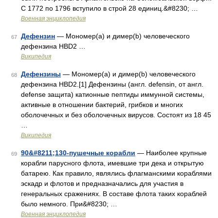
С 1772 по 1796 вступило в строй 28 единиц.&#8230; …
Военная энциклопедия
Дефензин
— Мономер(a) и димер(b) человеческого
67
дефензина HBD2 …
Википедия
Дефензины
— Мономер(a) и димер(b) человеческого
68
дефензина HBD2.[1] Дефензины (англ. defensin, от англ.
defense защита) катионные пептиды иммунной системы,
активные в отношении бактерий, грибков и многих
оболочечных и без оболочечных вирусов. Состоят из 18 45
…
Википедия
90&#8211;130-пушечные корабли
— Наиболее крупные
69
корабли парусного флота, имевшие три дека и открытую
батарею. Как правило, являлись флагманскими кораблями
эскадр и флотов и предназначались для участия в
генеральных сражениях. В составе флота таких кораблей
было немного. При&#8230; …
Военная энциклопедия