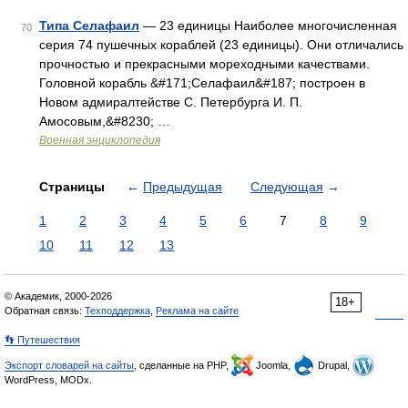
Типа Селафаил
— 23 единицы Наиболее многочисленная
70
серия 74 пушечных кораблей (23 единицы). Они отличались
прочностью и прекрасными мореходными качествами.
Головной корабль &#171;Селафаил&#187; построен в
Новом адмиралтействе С. Петербурга И. П.
Амосовым,&#8230; …
Военная энциклопедия
Страницы
←
Предыдущая
Следующая
→
1
2
3
4
5
6
7
8
9
10
11
12
13
© Академик, 2000-2026
18+
Обратная связь:
Техподдержка
,
Реклама на сайте
👣 Путешествия
Экспорт словарей на сайты
, сделанные на PHP,
Joomla,
Drupal,
WordPress, MODx.