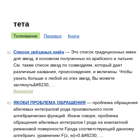
тета
Толкование
Перевод
Книги
Список звёздных имён
— Это список традиционных имен
61
для звезд, в основном полученных из арабского и латыни.
См. также список звезд по созвездиям, который дает
различные названия, происхождения, и величины. Чтобы
узнать больше о любой из этих звезд, Вы можете
заглянуть&#8230; …
Википедия
ЯКОБИ ПРОБЛЕМА ОБРАЩЕНИЯ
— проблема обращения
62
абелевых интеграловI рода произвольного поля
алгебраических функций. Иначе говоря, проблема
обращения абелевых интегралов I рода на компактной
римановой поверхности Fрода соответствующей данному
алгебраич. уравнению F(z, w)=0.&#8230; …