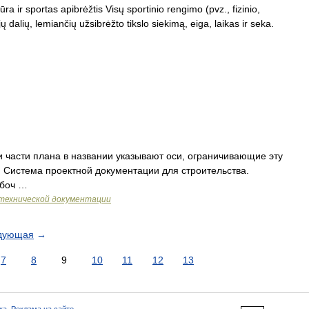
ra ir sportas apibrėžtis Visų sportinio rengimo (pvz., fizinio,
ų dalių, lemiančių užsibrėžto tikslo siekimą, eiga, laikas ir seka.
 части плана в названии указывают оси, ограничивающие эту
: Система проектной документации для строительства.
абоч …
технической документации
дующая
→
7
8
9
10
11
12
13