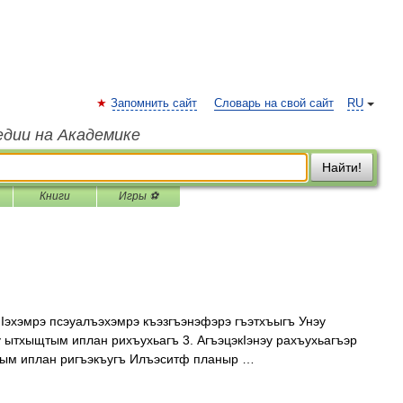
Запомнить сайт
Словарь на свой сайт
RU
едии на Академике
Найти!
Книги
Игры ⚽
пIэхэмрэ псэуалъэхэмрэ къэзгъэнэфэрэ гъэтхъыгъ Унэу
 ытхыщтым иплан рихъухьагъ 3. АгъэцэкIэнэу рахъухьагъэр
ым иплан ригъэкъугъ Илъэситф планыр …