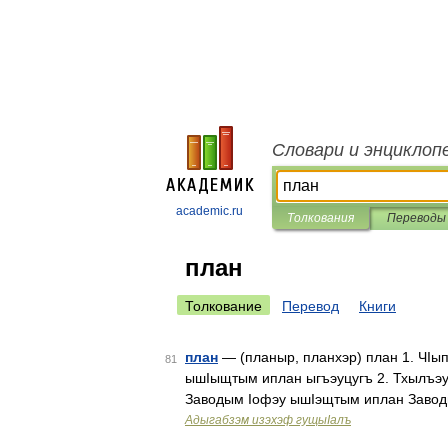
Словари и энциклоп
academic.ru
Толкования
Переводы
план
Толкование
Перевод
Книги
план
— (планыр, планхэр) план 1. ЧIы
81
ышIыщтым иплан ыгъэуцугъ 2. Тхылъэу
Заводым Iофэу ышIэщтым иплан Завод
Адыгабзэм изэхэф гущыIалъ