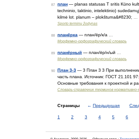
план
— planas statusas T sritis Kūno kultū
87
techninio, taktinio, intelektinio) sudedamųj
kilmė lot. planum – plokštuma&#8230; …
Sporto terminų žodynas
планёрка
— план/ёр/к/а …
88
Морфемно-орфографический словарь
планёрный
— план/ёр/н/ый …
89
Морфемно-орфографический словарь
План 3-3
— 3 План 3 3 При выполнении
90
часть плана. Источник: ГОСТ 21.101 97
Основные требования к проектной и р
Словарь-справочник терминов нормативно-
Страницы
←
Предыдущая
Сле
1
2
3
4
5
6