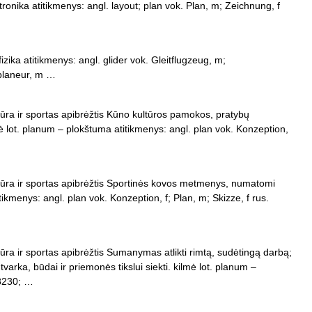
ronika atitikmenys: angl. layout; plan vok. Plan, m; Zeichnung, f
izika atitikmenys: angl. glider vok. Gleitflugzeug, m;
planeur, m …
tūra ir sportas apibrėžtis Kūno kultūros pamokos, pratybų
lot. planum – plokštuma atitikmenys: angl. plan vok. Konzeption,
tūra ir sportas apibrėžtis Sportinės kovos metmenys, numatomi
tikmenys: angl. plan vok. Konzeption, f; Plan, m; Skizze, f rus.
ūra ir sportas apibrėžtis Sumanymas atlikti rimtą, sudėtingą darbą;
varka, būdai ir priemonės tikslui siekti. kilmė lot. planum –
#8230; …