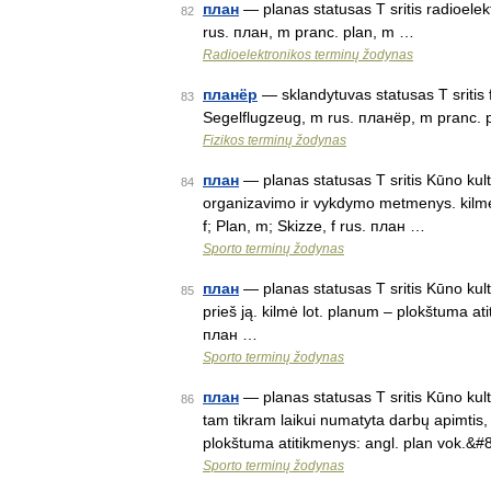
план
— planas statusas T sritis radioelekt
82
rus. план, m pranc. plan, m …
Radioelektronikos terminų žodynas
планёр
— sklandytuvas statusas T sritis f
83
Segelflugzeug, m rus. планёр, m pranc. 
Fizikos terminų žodynas
план
— planas statusas T sritis Kūno kul
84
organizavimo ir vykdymo metmenys. kilmė 
f; Plan, m; Skizze, f rus. план …
Sporto terminų žodynas
план
— planas statusas T sritis Kūno kul
85
prieš ją. kilmė lot. planum – plokštuma ati
план …
Sporto terminų žodynas
план
— planas statusas T sritis Kūno kult
86
tam tikram laikui numatyta darbų apimtis, t
plokštuma atitikmenys: angl. plan vok.&
Sporto terminų žodynas