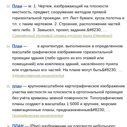
План
— м. 1. Чертеж, изображающий на плоскости
33
местность, предмет, сооружение методом прямой
горизонтальной проекции. отт. Лист бумаги, кусок полотна и
т.п. с таким чертежом. 2. Строение, расположение частей
чего либо. 3. Замысел, проект, задание,&#8230; …
Современный толковый словарь русского языка Ефремовой
План
— в архитектуре, выполненное в определенном
34
масштабе графическое изображение горизонтальной
проекции здания (либо одного из его этажей или
помещений) или комплекса зданий, населённого пункта
или отдельных его частей. На плане могут быть&#8230; …
Художественная энциклопедия
план
— крупномасштабное картографическое изображение
35
участка местности на плоскости в ортогональной проекции
без учёта кривизны земной поверхности. Топографические
планы создают в масштабах 1:5000 и крупнее, морские
навигационные планы, предназначенные&#8230; …
Географическая энциклопедия
ПЛАН
— (Plan) изображение на плоскости небольшого
36