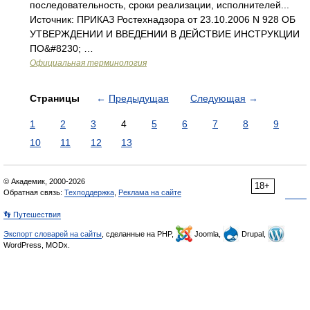
последовательность, сроки реализации, исполнителей...
Источник: ПРИКАЗ Ростехнадзора от 23.10.2006 N 928 ОБ
УТВЕРЖДЕНИИ И ВВЕДЕНИИ В ДЕЙСТВИЕ ИНСТРУКЦИИ
ПО&#8230; …
Официальная терминология
Страницы
←
Предыдущая
Следующая
→
1
2
3
4
5
6
7
8
9
10
11
12
13
© Академик, 2000-2026
18+
Обратная связь:
Техподдержка
,
Реклама на сайте
👣 Путешествия
Экспорт словарей на сайты
, сделанные на PHP,
Joomla,
Drupal,
WordPress, MODx.