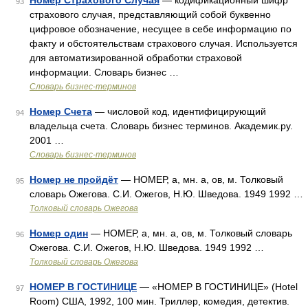
Номер Страхового Случая
— кодификационный шифр
93
страхового случая, представляющий собой буквенно
цифровое обозначение, несущее в себе информацию по
факту и обстоятельствам страхового случая. Используется
для автоматизированной обработки страховой
информации. Словарь бизнес …
Словарь бизнес-терминов
Номер Счета
— числовой код, идентифицирующий
94
владельца счета. Словарь бизнес терминов. Академик.ру.
2001 …
Словарь бизнес-терминов
Номер не пройдёт
— НОМЕР, а, мн. а, ов, м. Толковый
95
словарь Ожегова. С.И. Ожегов, Н.Ю. Шведова. 1949 1992 …
Толковый словарь Ожегова
Номер один
— НОМЕР, а, мн. а, ов, м. Толковый словарь
96
Ожегова. С.И. Ожегов, Н.Ю. Шведова. 1949 1992 …
Толковый словарь Ожегова
НОМЕР В ГОСТИНИЦЕ
— «НОМЕР В ГОСТИНИЦЕ» (Hotel
97
Room) США, 1992, 100 мин. Триллер, комедия, детектив.