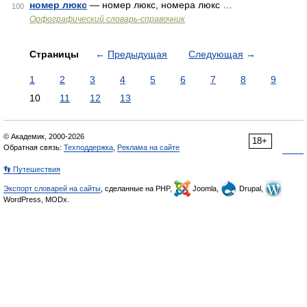
номер люкс
— номер люкс, номера люкс …
100
Орфографический словарь-справочник
Страницы
←
Предыдущая
Следующая
→
1
2
3
4
5
6
7
8
9
10
11
12
13
© Академик, 2000-2026
18+
Обратная связь:
Техподдержка
,
Реклама на сайте
👣 Путешествия
Экспорт словарей на сайты
, сделанные на PHP,
Joomla,
Drupal,
WordPress, MODx.