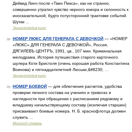
Дейвид Линч после «Твин Пикса», как ни странно,
совершенно утратил чувство черного юмора и склонность к
иносказательной, будто потусторонней трактовке событий.
Шутки …
Энциклопедия кино
НОМЕР ЛЮКС ДЛЯ ГЕНЕРАЛА С ДЕВОЧКОЙ
— «НОМЕР
98
«ЛЮКС» ДЛЯ ГЕНЕРАЛА С ДЕВОЧКОЙ», Россия,
ДЯГИЛЕВЪ ЦЕНТРЪ, 1991, цв., 107 мин. Криминальная
мелодрама. История путешествия старого карточного
шулера Коти Бристоля (очень хорошая работа Константина
Воинова) и пятнадцатилетней Люськи,&#8230; …
Энциклопедия кино
НОМЕР БОЕВОЙ
— для облегчения расчетов, удобства
99
проверки личного состава на учениях и тревогах и
наглядности при обращении с расписанием рядовому и
младшему начальствующему составу (исключая старшин)
присваивают боевые номера. Н. Б. краснофлотца должен
служить …
Морской словарь