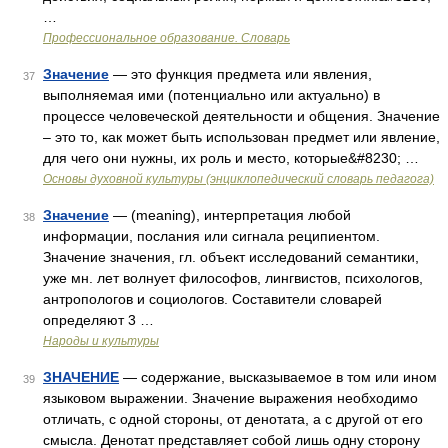
…
Профессиональное образование. Словарь
Значение
— это функция предмета или явления,
37
выполняемая ими (потенциально или актуально) в
процессе человеческой деятельности и общения. Значение
– это то, как может быть использован предмет или явление,
для чего они нужны, их роль и место, которые&#8230; …
Основы духовной культуры (энциклопедический словарь педагога)
Значение
— (meaning), интерпретация любой
38
информации, послания или сигнала реципиентом.
Значение значения, гл. объект исследований семантики,
уже мн. лет волнует философов, лингвистов, психологов,
антропологов и социологов. Составители словарей
определяют 3 …
Народы и культуры
ЗНАЧЕНИЕ
— содержание, высказываемое в том или ином
39
языковом выражении. Значение выражения необходимо
отличать, с одной стороны, от денотата, а с другой от его
смысла. Денотат представляет собой лишь одну сторону