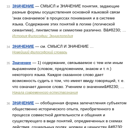
ЗНАЧЕНИЕ
— СМЫСЛ и ЗНАЧЕНИЕ понятия, задающие
33
разные формы осуществления основной языковой связи
‘знак означаемое’ в процессах понимания и в системе
языка. Содержание этих понятий в логике (логической
семантике), лингвистике и семиотике различно. В&#8230; …
История Философии: Энциклопедия
ЗНАЧЕНИЕ
— см. СМЫСЛ И ЗНАЧЕНИЕ …
34
Новейший философский словарь
Значение
— 1) содержание, связываемое с тем или иным
35
выражением (словом, предложением, знаком и т. п.)
некоторого языка. Каждое сказанное слово дает
возможность судить о том, что имеет ввиду говорящий, т. е.
что означает данное слово. Учением о значении&#8230; …
Начала современного естествознания
ЗНАЧЕНИЕ
— обобщенная форма запечатления субъектом
36
общественно исторического опыта, приобретенного в
процессе совместной деятельности и общения и
существующего в виде понятий, опредмеченных в схемах
действия, социальных ролях, нормах и ценностях.&#8230;