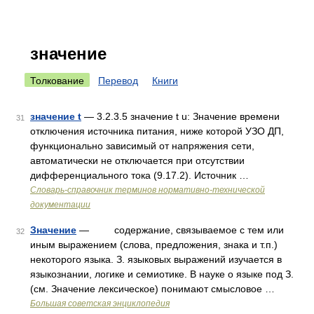
значение
Толкование
Перевод
Книги
значение t
— 3.2.3.5 значение t u: Значение времени
31
отключения источника питания, ниже которой УЗО ДП,
функционально зависимый от напряжения сети,
автоматически не отключается при отсутствии
дифференциального тока (9.17.2). Источник …
Словарь-справочник терминов нормативно-технической
документации
Значение
— содержание, связываемое с тем или
32
иным выражением (слова, предложения, знака и т.п.)
некоторого языка. З. языковых выражений изучается в
языкознании, логике и семиотике. В науке о языке под З.
(см. Значение лексическое) понимают смысловое …
Большая советская энциклопедия