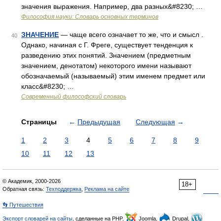
значения выражения. Например, два разных&#8230; …
Философия науки: Словарь основных терминов
ЗНАЧЕНИЕ
— чаще всего означает то же, что и смысл .
40
Однако, начиная с Г. Фреге, существует тенденция к
разведению этих понятий. Значением (предметным
значением, денотатом) некоторого имени называют
обозначаемый (называемый) этим именем предмет или
класс&#8230; …
Современный философский словарь
Страницы
←
Предыдущая
Следующая
→
1
2
3
4
5
6
7
8
9
10
11
12
13
© Академик, 2000-2026
18+
Обратная связь:
Техподдержка
,
Реклама на сайте
👣 Путешествия
Экспорт словарей на сайты
, сделанные на PHP,
Joomla,
Drupal,