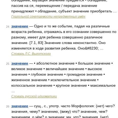
обладание, каузация значение придаётся • обладание,
пассив на ся, перемещение / передача значение
принадлежит • обладание, субъект значение приобретать …
Глагольной сочетаемости непредметных имён
значение
— Одно и то же событие, падая на различные
24
возраста ребенка, отражаясь в его сознании совершенно по
разному, имеет для ребенка совершенно различное
значение. [7.1, 83] Значение слова неконстантно. Оно
изменяется в ходе развития ребенка. Оно&#8230; …
Словарь Л.С. Выготского
значение
— • абсолютное значение • большое значение •
25
великое значение • величайшее значение • высокое
значение • глубокое значение • громадное значение •
жизненное значение • исключительное значение •
колоссальное значение • крупное значение • максимальное
…
Словарь русской идиоматики
значение
— сущ., с., употр. часто Морфология: (нет) чего?
26
значения, чему? значению, (вижу) что? значение, чем?
значением, о чём? о значении; мн. что? значения, (нет)