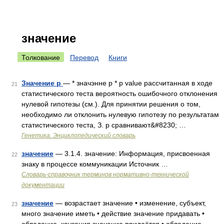
значение
Толкование
Перевод
Книги
Значение р
— * значэнне р * р value рассчитанная в ходе
21
статистического теста вероятность ошибочного отклонения
нулевой гипотезы (см.). Для принятии решения о том,
необходимо ли отклонить нулевую гипотезу по результатам
статистического теста, З. р сравнивают&#8230; …
Генетика. Энциклопедический словарь
значение
— 3.1.4. значение: Информация, присвоенная
22
знаку в процессе коммуникации Источник …
Словарь-справочник терминов нормативно-технической
документации
значение
— возрастает значение • изменение, субъект,
23
много значение иметь • действие значение придавать •