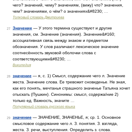
чего? значений, чему? значениям, (вижу) что? значения,
чем? значениями, о чём? о значениях&#8230; …
Толковый словарь Дмитриева
Значение
— У этого термина существуют и другие
27
значения, см. Значение (значения). Значение&#160;
ассоциативная связь между знаком и предметом
обозначения. У слов различают лексическое значение
соотнесённость звуковой оболочки слова с
соответствующими&#8230; …
Википедия
значение
— я, с. 1) Смысл, содержание чего л. Значение
28
жеста. Значение слова. Ее тревожит сновиденье. Не зная,
как его понять, мечтанья страшного значенье Татьяна хочет
отыскать (Пушкин). Синонимы: смысл, содержа/ние 2)
только ед. Важность, значите …
Популярный словарь русского языка
значение
— ЗНАЧЕНИЕ, ЗНАЧЕНЬЕ, я; ср. 1. Основное
29
смысловое содержание чего л. З. понятия. З. взгляда,
жеста. З. речи, выступления. Определить з. слова.