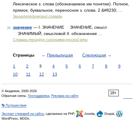
Лексическое з. слова (обозначаемое им понятие). Полное,
прямое, буквальное, переносное з. слова. 2.&#8230; …
Энциклопедический словарь
значение
— I. ЗНАЧЕНИЕ ЗНАЧЕНИЕ, смысл
30
ЗНАЧИМЫЙ, смысловой II. обозначение …
Словарь-тезаурус синонимов русской речи
Страницы
←
Предыдущая
Следующая
→
1
2
3
4
5
6
7
8
9
10
11
12
13
© Академик, 2000-2026
18+
Обратная связь:
Техподдержка
,
Реклама на сайте
👣 Путешествия
Экспорт словарей на сайты
, сделанные на PHP,
Joomla,
Drupal,
WordPress, MODx.