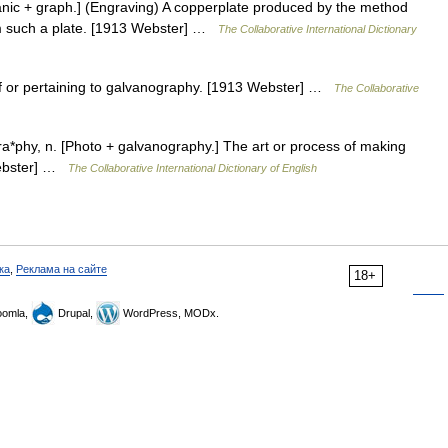
nic + graph.] (Engraving) A copperplate produced by the method
rom such a plate. [1913 Webster] …
The Collaborative International Dictionary
f or pertaining to galvanography. [1913 Webster] …
The Collaborative
a*phy, n. [Photo + galvanography.] The art or process of making
 Webster] …
The Collaborative International Dictionary of English
ка
,
Реклама на сайте
18+
omla,
Drupal,
WordPress, MODx.