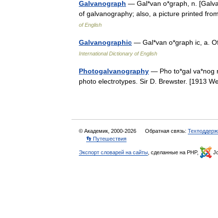
Galvanograph
— Gal*van o*graph, n. [Galva
of galvanography; also, a picture printed f
of English
Galvanographic
— Gal*van o*graph ic, a. O
International Dictionary of English
Photogalvanography
— Pho to*gal va*nog r
photo electrotypes. Sir D. Brewster. [1913
© Академик, 2000-2026
Обратная связь:
Техподдерж
👣 Путешествия
Экспорт словарей на сайты
, сделанные на PHP,
Jo