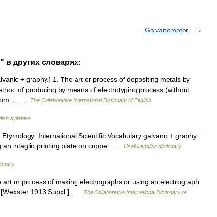
Galvanometer
" в других словарях:
vanic + graphy.] 1. The art or process of depositing metals by
 method of producing by means of electrotyping process (without
ed from… …
The Collaborative International Dictionary of English
lish syllables
Etymology: International Scientific Vocabulary galvano + graphy :
ng an intaglio printing plate on copper …
Useful english dictionary
tionary
e art or process of making electrographs or using an electrograph.
}. [Webster 1913 Suppl.] …
The Collaborative International Dictionary of