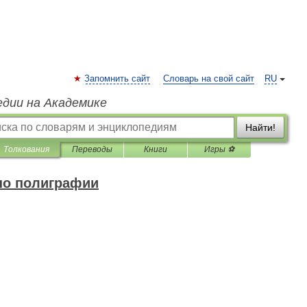
Запомнить сайт
Словарь на свой сайт
RU
едии на Академике
Найти!
Толкования
Переводы
Книги
Игры ⚽
по полиграфии