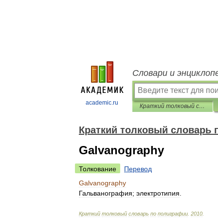
Словари и энциклоп
academic.ru
Краткий толковый словарь по полиграфии
Краткий толковый словарь 
Galvanography
Толкование
Перевод
Galvanography
Гальванография
;
электротипия
.
Краткий
толковый
словарь
по
полиграфии
.
2010
.