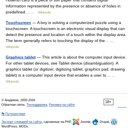
Hollerith card is a piece of stiff paper that contains digital
information represented by the presence or absence of holes in
predefined… …
Wikipedia
Touchscreen
— A boy is solving a computerized puzzle using a
touchscreen. A touchscreen is an electronic visual display that can
detect the presence and location of a touch within the display area.
The term generally refers to touching the display of the… …
Wikipedia
Graphics tablet
— This article is about the computer input device.
For other tablet devices, see Tablet device (disambiguation). A
graphics tablet (or digitizer, digitizing tablet, graphics pad, drawing
tablet) is a computer input device that enables a user to… …
Wikipedia
© Академик, 2000-2026
18+
Обратная связь:
Техподдержка
,
Реклама на сайте
👣 Путешествия
Экспорт словарей на сайты
, сделанные на PHP,
Joomla,
Drupal,
WordPress, MODx.