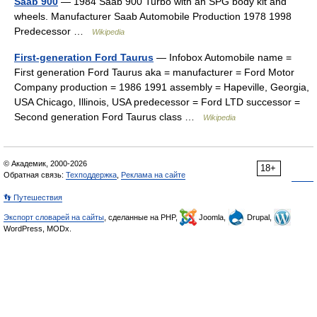
Saab 900
— 1984 Saab 900 Turbo with an SPG body kit and
wheels. Manufacturer Saab Automobile Production 1978 1998
Predecessor …
Wikipedia
First-generation Ford Taurus
— Infobox Automobile name =
First generation Ford Taurus aka = manufacturer = Ford Motor
Company production = 1986 1991 assembly = Hapeville, Georgia,
USA Chicago, Illinois, USA predecessor = Ford LTD successor =
Second generation Ford Taurus class …
Wikipedia
© Академик, 2000-2026
18+
Обратная связь:
Техподдержка
,
Реклама на сайте
👣 Путешествия
Экспорт словарей на сайты
, сделанные на PHP,
Joomla,
Drupal,
WordPress, MODx.