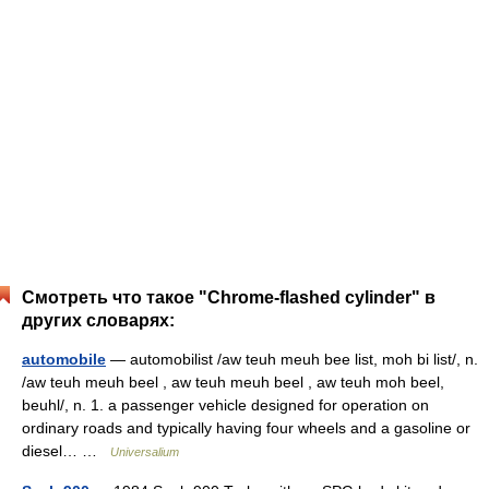
Смотреть что такое "Chrome-flashed cylinder" в
других словарях:
automobile
— automobilist /aw teuh meuh bee list, moh bi list/, n.
/aw teuh meuh beel , aw teuh meuh beel , aw teuh moh beel,
beuhl/, n. 1. a passenger vehicle designed for operation on
ordinary roads and typically having four wheels and a gasoline or
diesel… …
Universalium