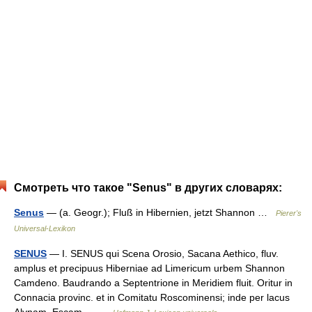
Смотреть что такое "Senus" в других словарях:
Senus
— (a. Geogr.); Fluß in Hibernien, jetzt Shannon …
Pierer's
Universal-Lexikon
SENUS
— I. SENUS qui Scena Orosio, Sacana Aethico, fluv.
amplus et precipuus Hiberniae ad Limericum urbem Shannon
Camdeno. Baudrando a Septentrione in Meridiem fluit. Oritur in
Connacia provinc. et in Comitatu Roscominensi; inde per lacus