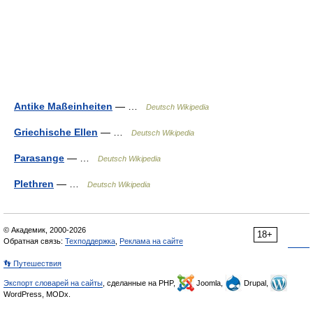
Antike Maßeinheiten
— …
Deutsch Wikipedia
Griechische Ellen
— …
Deutsch Wikipedia
Parasange
— …
Deutsch Wikipedia
Plethren
— …
Deutsch Wikipedia
© Академик, 2000-2026
18+
Обратная связь:
Техподдержка
,
Реклама на сайте
👣 Путешествия
Экспорт словарей на сайты
, сделанные на PHP,
Joomla,
Drupal,
WordPress, MODx.