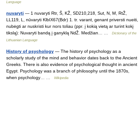
Language
nuvaryti
— 1 nuvaryti Rtr, Š, KŽ, SD210,218, Sut, N, M, RtŽ,
LL119, L, nūvaryti KlbIX67(Bdr) 1. tr. varant, genant priversti nueiti,
nubėgti ar nuskristi kur nors toliau (ppr. į kokią vietą ar turint kokį
tikslą): Nuvaryti bandą į ganyklą NdŽ. Medžian… …
Dictionary of the
Lithuanian Language
History of psychology
— The history of psychology as a
scholarly study of the mind and behavior dates back to the Ancient
Greeks. There is also evidence of psychological thought in ancient
Egypt. Psychology was a branch of philosophy until the 1870s,
when psychology… …
Wikipedia