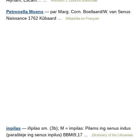
Alynam, Escam… …
Hofmann J. Lexicon universale
Petronella Moens
— par Marg. Corn. Boellaard/W. van Senus
Naissance 1762 Kûbaard …
Wikipédia en Français
inpilas
— iñpilas sm. (3b); M = impilas: Pilams ing senus indus
(paraštėje ing senus inpilus) BBMt9,17 …
Dictionary of the Lithuanian