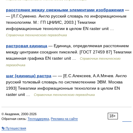
расстояние между смежными элементами изображения
—
— [Л.Г.Суменко. Англо русский словарь по информационным
технологиям. М.: ГП ЦНИИС, 2003.] Тематики
информационные технологии в целом EN raster unit …
Справочник технического переводчика
растровая единица
— Единица, определяемая расстоянием
между центрами соседних пикселей. [ГОСТ 27459 87] Тематики
машинная графика EN raster unit …
Справочник технического
переводчика
шаг (единица) растра
— — [Е.С.Алексеев, А.А.Мячев. Англо
русский толковый словарь по системотехнике ЭВМ. Москва
1993] Тематики информационные технологии в целом EN
raster unit …
Справочник технического переводчика
© Академик, 2000-2026
18+
Обратная связь:
Техподдержка
,
Реклама на сайте
👣 Путешествия