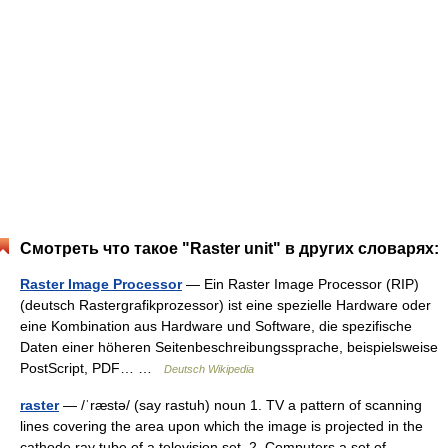
Смотреть что такое "Raster unit" в других словарях:
Raster Image Processor
— Ein Raster Image Processor (RIP)
(deutsch Rastergrafikprozessor) ist eine spezielle Hardware oder
eine Kombination aus Hardware und Software, die spezifische
Daten einer höheren Seitenbeschreibungssprache, beispielsweise
PostScript, PDF… …
Deutsch Wikipedia
raster
— /ˈræstə/ (say rastuh) noun 1. TV a pattern of scanning
lines covering the area upon which the image is projected in the
cathode ray tube of a television set. 2. Computers a set of