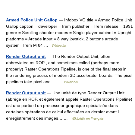
Armed Police Unit Gallop
— Infobox VG title = Armed Police Unit
Gallop caption = developer = Irem publisher = Irem release = 1991
genre = Scrolling shooter modes = Single player cabinet = Upright
platforms = Arcade input = 8 way joystick, 2 buttons arcade
system= Irem M 84 …
Wikipedia
Render Output unit
— The Render Output Unit, often
abbreviated as ROP , and sometimes called (perhaps more
properly) Raster Operations Pipeline, is one of the final steps in
the rendering process of modern 3D accelerator boards. The pixel
pipelines take pixel and… …
Wikipedia
Render Output unit
— Une unité de type Render Output Unit
(abrégé en ROP, et également appelé Raster Operations Pipeline)
est une partie d un processeur graphique spécialisée dans
certaines opérations de calcul effectuées en dernier avant l
enregistrement des images… …
Wikipédia en Français