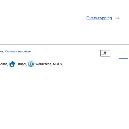
Overwrapping
ка
,
Реклама на сайте
18+
omla,
Drupal,
WordPress, MODx.