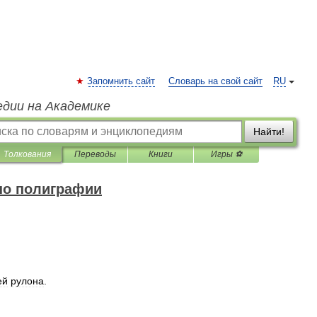
Запомнить сайт
Словарь на свой сайт
RU
едии на Академике
Найти!
Толкования
Переводы
Книги
Игры ⚽
по полиграфии
ей
рулона
.