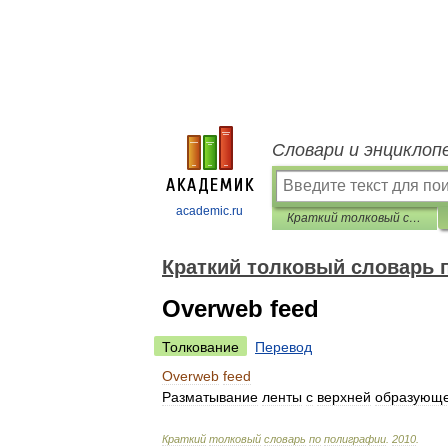
Словари и энциклоп
academic.ru
Краткий толковый словарь по полиграфии
Краткий толковый словарь 
Overweb feed
Толкование
Перевод
Overweb
feed
Разматывание
ленты
с
верхней
образующ
Краткий
толковый
словарь
по
полиграфии
.
2010
.