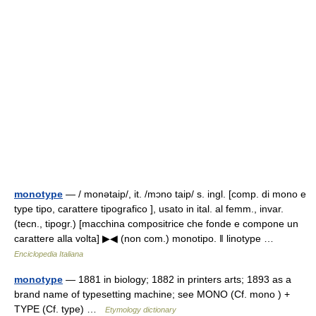
monotype
— / monətaip/, it. /mɔno taip/ s. ingl. [comp. di mono e
type tipo, carattere tipografico ], usato in ital. al femm., invar.
(tecn., tipogr.) [macchina compositrice che fonde e compone un
carattere alla volta] ▶◀ (non com.) monotipo. ‖ linotype …
Enciclopedia Italiana
monotype
— 1881 in biology; 1882 in printers arts; 1893 as a
brand name of typesetting machine; see MONO (Cf. mono ) +
TYPE (Cf. type) …
Etymology dictionary