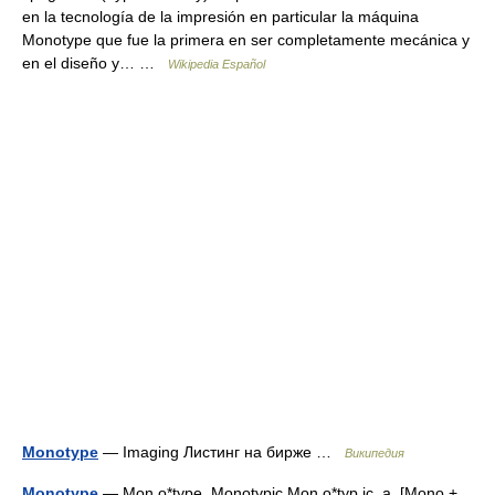
en la tecnología de la impresión en particular la máquina
Monotype que fue la primera en ser completamente mecánica y
en el diseño y… …
Wikipedia Español
Monotype
— Imaging Листинг на бирже …
Википедия
Monotype
— Mon o*type, Monotypic Mon o*typ ic, a. [Mono +