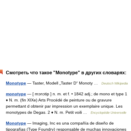
Смотреть что такое "Monotype" в других словарях:
Monotype
— Taster, Modell „Taster D“ Monoty …
Deutsch Wikipedia
monotype
— [ mɔnɔtip ] n. m. et f. • 1842 adj.; de mono et type 1
♦ N. m. (fin XIXe) Arts Procédé de peinture ou de gravure
permettant d obtenir par impression un exemplaire unique. Les
monotypes de Degas. 2 ♦ N. m. Petit voili …
Encyclopédie Universelle
Monotype
— Imaging, Inc es una compañía de diseño de
tipografías (Type Foundry) responsable de muchas innovaciones