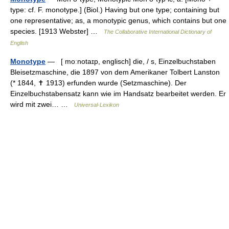
type: cf. F. monotype.] (Biol.) Having but one type; containing but
one representative; as, a monotypic genus, which contains but one
species. [1913 Webster] …
The Collaborative International Dictionary of
English
Monotype
— [ moːnotaɪp, englisch] die, / s, Einzelbuchstaben
Bleisetzmaschine, die 1897 von dem Amerikaner Tolbert Lanston
(* 1844, ✝ 1913) erfunden wurde (Setzmaschine). Der
Einzelbuchstabensatz kann wie im Handsatz bearbeitet werden. Er
wird mit zwei… …
Universal-Lexikon