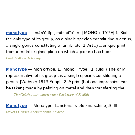
monotype
— [män′ō tīp΄, män′ətīp΄] n. [ MONO + TYPE] 1. Biol.
the only type of its group, as a single species constituting a genus,
a single genus constituting a family, etc. 2. Art a) a unique print
from a metal or glass plate on which a picture has been… …
English World dictionary
Monotype
— Mon o*type, 1. [Mono + type.] 1. (Biol.) The only
representative of its group, as a single species constituting a
genus. [Webster 1913 Suppl.] 2. A print (but one impression can
be taken) made by painting on metal and then transferring the…
…
The Collaborative International Dictionary of English
Monotype
— Monotype, Lanstons, s. Setzmaschine, S. III …
Meyers Großes Konversations-Lexikon